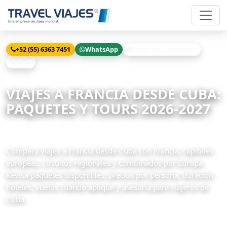
+52 (55) 6363 7451
WhatsApp
Solicitar cotización
Chat
Inicio
Viajes
Francia desde Cuba
VIAJES A FRANCIA DESDE CUBA:
PAQUETES Y TOURS 2026-2027
96 paquetes disponibles
Compara viajes a Francia desde Cuba con Francia, capitales
europeas, circuitos regionales y combinados por Europa.
Revisa paquetes disponibles, precios por persona, duración,
hoteles, vuelos cuando aplique y asesoría para viajeros de
Cuba.