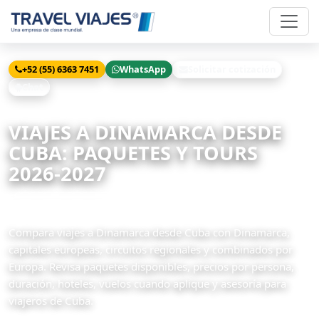
+52 (55) 6363 7451
WhatsApp
Solicitar cotización
Chat
Inicio
Viajes
Dinamarca desde Cuba
VIAJES A DINAMARCA DESDE
CUBA: PAQUETES Y TOURS
2026-2027
4 paquetes disponibles
Compara viajes a Dinamarca desde Cuba con Dinamarca,
capitales europeas, circuitos regionales y combinados por
Europa. Revisa paquetes disponibles, precios por persona,
duración, hoteles, vuelos cuando aplique y asesoría para
viajeros de Cuba.