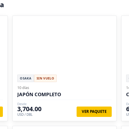
ba
OSAKA
SIN VUELO
10 días
1
JAPÓN COMPLETO
Desde
D
3,704.00
VER PAQUETE
USD / DBL
U