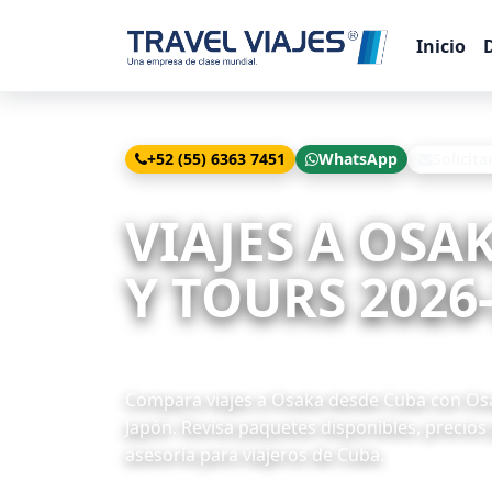
Inicio
+52 (55) 6363 7451
WhatsApp
Solicita
Inicio
Viajes
Osaka desde Cuba
VIAJES A OSA
Y TOURS 2026
8 paquetes disponibles
Compara viajes a Osaka desde Cuba con Osaka
Japón. Revisa paquetes disponibles, precios
asesoría para viajeros de Cuba.