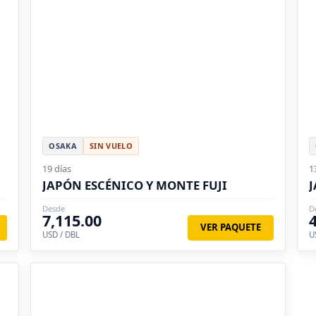
OSAKA
SIN VUELO
19 días
1
JAPÓN ESCÉNICO Y MONTE FUJI
J
Desde
D
7,115.00
VER PAQUETE
USD / DBL
U