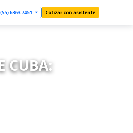
 (55) 6363 7451
Cotizar con asistente
E CUBA: