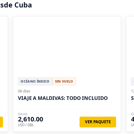
esde Cuba
OCÉANO ÍNDICO
SIN VUELO
06 días
1
VIAJE A MALDIVAS: TODO INCLUIDO
S
Desde
D
2,610.00
VER PAQUETE
USD / DBL
U