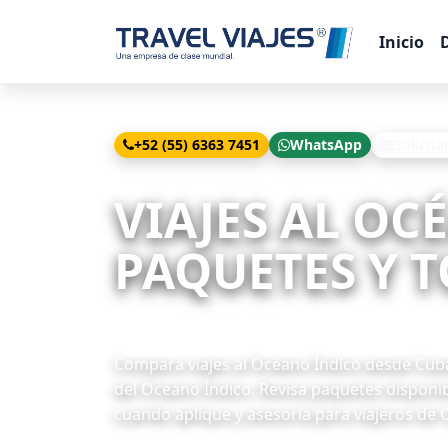
Inicio
+52 (55) 6363 7451
WhatsApp
Solicita
Inicio
Viajes
Océano Índico desde Cuba
VIAJES AL OC
PAQUETES Y T
8 paquetes disponibles
Compara viajes al Océano Índico desde Cuba 
del Océano Índico. Revisa paquetes disponib
cuando aplique y asesoría para viajeros de 