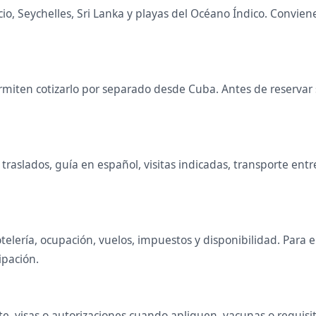
cio, Seychelles, Sri Lanka y playas del Océano Índico. Convi
miten cotizarlo por separado desde Cuba. Antes de reservar s
raslados, guía en español, visitas indicadas, transporte entr
telería, ocupación, vuelos, impuestos y disponibilidad. Para
ipación.
, visas o autorizaciones cuando apliquen, vacunas o requisito