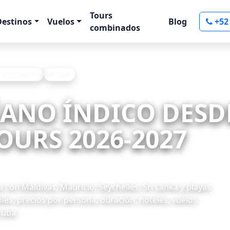
Tours
Destinos
Vuelos
Blog
+52
combinados
r cotización
Chat
ÉANO ÍNDICO DESD
OURS 2026-2027
con Maldivas, Mauricio, Seychelles, Sri Lanka y playas
les, precios por persona, duración, hoteles, vuelos
Cuba.