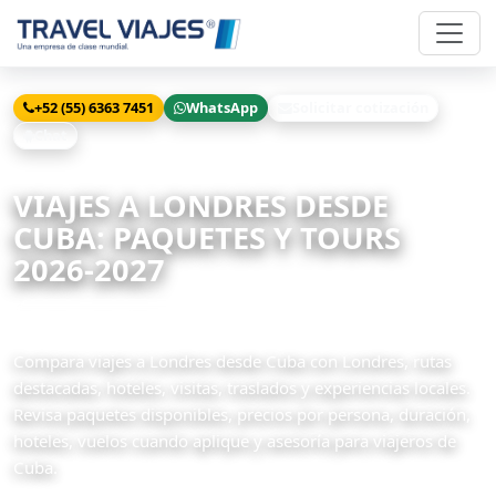
+52 (55) 6363 7451
WhatsApp
Solicitar cotización
Chat
Inicio
Viajes
Londres desde Cuba
VIAJES A LONDRES DESDE
CUBA: PAQUETES Y TOURS
2026-2027
43 paquetes disponibles
Compara viajes a Londres desde Cuba con Londres, rutas
destacadas, hoteles, visitas, traslados y experiencias locales.
Revisa paquetes disponibles, precios por persona, duración,
hoteles, vuelos cuando aplique y asesoría para viajeros de
Cuba.