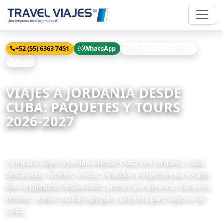
+52 (55) 6363 7451
WhatsApp
Solicitar cotización
Chat
Inicio
Viajes
Jordania desde Cuba
VIAJES A JORDANIA DESDE
CUBA: PAQUETES Y TOURS
2026-2027
27 paquetes disponibles
Compara viajes a Jordania desde Cuba con Jordania, rutas
destacadas, hoteles, visitas, traslados y experiencias locales.
Revisa paquetes disponibles, precios por persona, duración,
hoteles, vuelos cuando aplique y asesoría para viajeros de
Cuba.