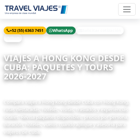
+52 (55) 6363 7451
WhatsApp
Solicitar cotización
Chat
Inicio
Viajes
Hong Kong desde Cuba
VIAJES A HONG KONG DESDE
CUBA: PAQUETES Y TOURS
2026-2027
5 paquetes disponibles
Compara viajes a Hong Kong desde Cuba con Hong Kong,
rutas destacadas, hoteles, visitas, traslados y experiencias
locales. Revisa paquetes disponibles, precios por persona,
duración, hoteles, vuelos cuando aplique y asesoría para
viajeros de Cuba.