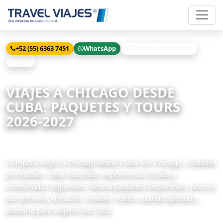
+52 (55) 6363 7451
WhatsApp
Solicitar cotización
Chat
Inicio
Viajes
Chicago desde Cuba
VIAJES A CHICAGO DESDE
CUBA: PAQUETES Y TOURS
2026-2027
2 paquetes disponibles
Compara viajes a Chicago desde Cuba con Chicago, ciudades
principales, rutas naturales, experiencias locales y
combinados regionales. Revisa paquetes disponibles, precios
por persona, duración, hoteles, vuelos cuando aplique y
asesoría para viajeros de Cuba.