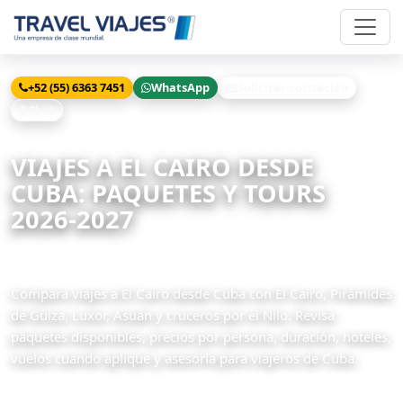
+52 (55) 6363 7451
WhatsApp
Solicitar cotización
Chat
Inicio
Viajes
Cairo desde Cuba
VIAJES A EL CAIRO DESDE
CUBA: PAQUETES Y TOURS
2026-2027
46 paquetes disponibles
Compara viajes a El Cairo desde Cuba con El Cairo, Pirámides
de Guiza, Luxor, Asuán y cruceros por el Nilo. Revisa
paquetes disponibles, precios por persona, duración, hoteles,
vuelos cuando aplique y asesoría para viajeros de Cuba.