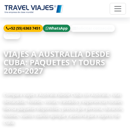
+52 (55) 6363 7451
WhatsApp
Solicitar cotización
Chat
Inicio
Viajes
Australia desde Cuba
VIAJES A AUSTRALIA DESDE
CUBA: PAQUETES Y TOURS
2026-2027
3 paquetes disponibles
Compara viajes a Australia desde Cuba con Australia, rutas
destacadas, hoteles, visitas, traslados y experiencias locales.
Revisa paquetes disponibles, precios por persona, duración,
hoteles, vuelos cuando aplique y asesoría para viajeros de
Cuba.