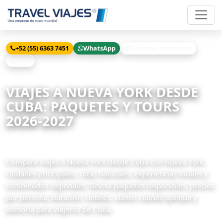
+52 (55) 6363 7451
WhatsApp
Solicitar cotización
Chat
Inicio
Viajes
Nueva York desde Cuba
VIAJES A NUEVA YORK DESDE
CUBA: PAQUETES Y TOURS
2026-2027
6 paquetes disponibles
Compara viajes a Nueva York desde Cuba con Nueva York,
ciudades principales, rutas naturales, experiencias locales y
combinados regionales. Revisa paquetes disponibles, precios
por persona, duración, hoteles, vuelos cuando aplique y
asesoría para viajeros de Cuba.