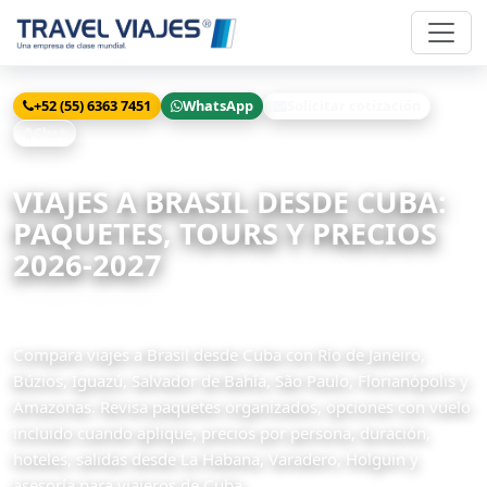
+52 (55) 6363 7451
WhatsApp
Solicitar cotización
Chat
Inicio
Viajes
Brasil desde Cuba
VIAJES A BRASIL DESDE CUBA:
PAQUETES, TOURS Y PRECIOS
2026-2027
20 paquetes disponibles
Compara viajes a Brasil desde Cuba con Río de Janeiro,
Búzios, Iguazú, Salvador de Bahía, São Paulo, Florianópolis y
Amazonas. Revisa paquetes organizados, opciones con vuelo
incluido cuando aplique, precios por persona, duración,
hoteles, salidas desde La Habana, Varadero, Holguin y
asesoría para viajeros de Cuba.