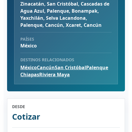
Zinacatán, San Cristóbal, Cascadas de
Agua Azul, Palenque, Bonampak,
Yaxchilán, Selva Lacandona,
Palenque, Cancún, Xcaret, Cancún
PAÍSES
México
DESTINOS RELACIONADOS
México
Cancún
San Cristóbal
Palenque
Chiapas
Riviera Maya
DESDE
Cotizar